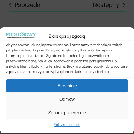
Poprzedni
Następny
Zarządzaj zgodą
Aby zapewnić jak najlepsze wrażenia, korzystamy z technologii, takich
jak pliki cookie, do przechowywania i/lub uzyskiwania dostępu do
Szukaj
informacji o urządzeniu. Zgoda na te technologie pozwoli nam
przetwarzać dane, takie jak zachowanie podczas przeglądania lub
unikalne identyfikatory na tej stronie. Brak wyrażenia zgody lub wycofanie
zgody może niekorzystnie wpłynąć na niektóre cechy i funkcje.
Ostatnie wpisy
Akceptuję
Jasna wykładzina w salonie? Tak, ale pod
Odmów
pewnymi warunkami
Zobacz preferencje
Jawność cen – Prezydent podpisał ustawę
Polityka cookies
Więcej informacji dla kupujących mieszkania.