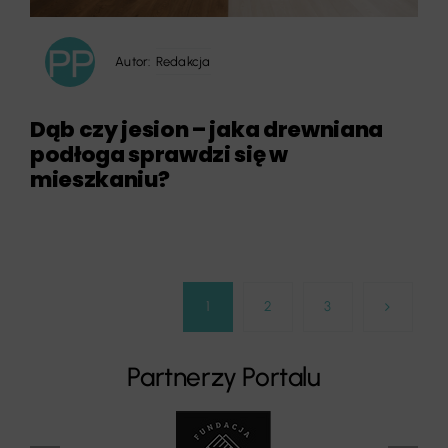
Autor:
Redakcja
Dąb czy jesion – jaka drewniana
podłoga sprawdzi się w
mieszkaniu?
1
2
3
Partnerzy Portalu