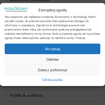
Zarządzaj zgodą
Aktualności
Aby zapewnić jak najlepsze wrażenia, korzystamy z technologii, takich
jak pliki cookie, do przechowywania i/lub uzyskiwania dostępu do
Bez kategorii
informacji o urządzeniu. Zgoda na te technologie pozwoli nam
przetwarzać dane, takie jak zachowanie podczas przeglądania lub
unikalne identyfikatory na tej stronie. Brak wyrażenia zgody lub wycofanie
Biura i instytucje
zgody może niekorzystnie wpłynąć na niektóre cechy i funkcje.
Biznes
Akceptuję
Chemia budowlana
Odmów
Zobacz preferencje
Floor Expert Arbiton
Polityka cookies
Gastronomia
Hotele & wellness