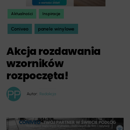
Aktualności
Inspiracje
Coniveo
panele winylowe
Akcja rozdawania
wzorników
rozpoczęta!
Autor:
Redakcja