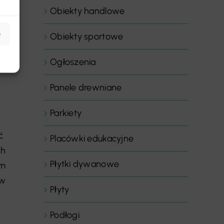
Obiekty handlowe
e
Obiekty sportowe
Ogłoszenia
Panele drewniane
Parkiety
ć
Placówki edukacyjne
ch
Płytki dywanowe
em
ów
Płyty
Podłogi