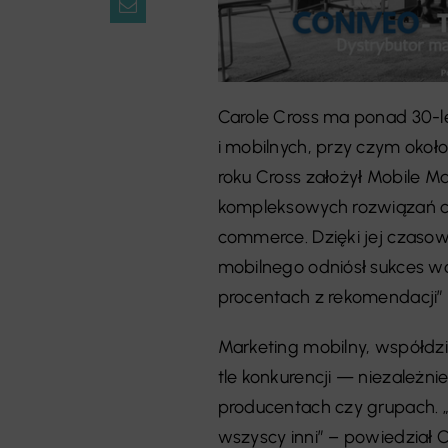
Carole Cross ma ponad 30-l
i mobilnych, przy czym okoł
roku Cross założył Mobile Ma
kompleksowych rozwiązań cy
commerce. Dzięki jej czaso
mobilnego odniósł sukces w
procentach z rekomendacji”
Marketing mobilny, współdzi
tle konkurencji — niezależni
producentach czy grupach. „Ka
wszyscy inni” – powiedział C