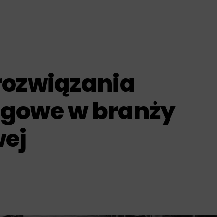
rozwiązania
gowe w branży
ej