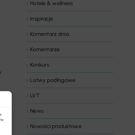
Hotele & wellness
Inspiracje
Komentarz dnia
Komentarze
Konkurs
o
Listwy podłogowe
LVT
News
e,
 te
Nowości produktowe