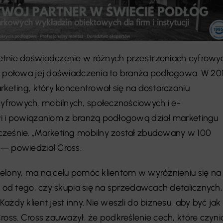
etnie doświadczenie w różnych przestrzeniach cyfrowy
o połowa jej doświadczenia to branża podłogowa. W 20
rketing, który koncentrował się na dostarczaniu
frowych, mobilnych, społecznościowych i e-
wi i powiązaniom z branżą podłogową dział marketingu
cześnie. „Marketing mobilny został zbudowany w 100
 — powiedział Cross.
elony, ma na celu pomóc klientom w wyróżnieniu się na
e od tego, czy skupia się na sprzedawcach detalicznych,
żdy klient jest inny. Nie weszli do biznesu, aby być jak
ross. Cross zauważył, że podkreślenie cech, które czyni