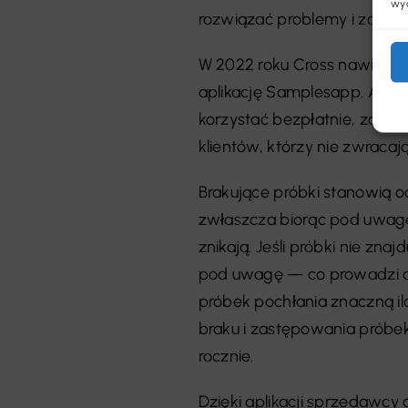
wyc
rozwiązać problemy i zaofer
W 2022 roku Cross nawiązał 
aplikację Samplesapp. Aplik
korzystać bezpłatnie, zost
klientów, którzy nie zwrac
Brakujące próbki stanowią 
zwłaszcza biorąc pod uwagę, 
znikają. Jeśli próbki nie zna
pod uwagę — co prowadzi do
próbek pochłania znaczną il
braku i zastępowania próbek
rocznie.
Dzięki aplikacji sprzedawcy