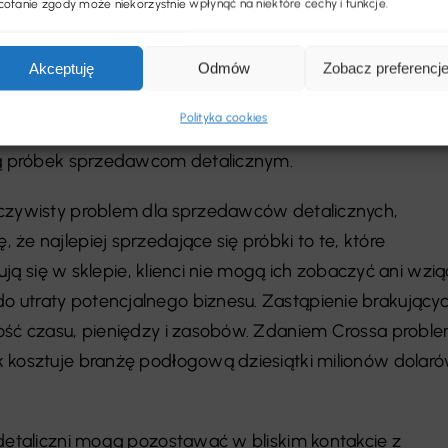
ofanie zgody może niekorzystnie wpłynąć na niektóre cechy i funkcje.
ować rozwiązania detalistom.
Akceptuję
Odmów
Zobacz preferencj
współpracę z Retail Samples Solutions, aby stworzyć
acja Samplesapp, z której sprzedawcy detaliczni mogą
Polityka cookies
ała stworzona w celu zwalczania uporczywego problemu
ają próbek sprzedawcom detalicznym.
oczywisty problem dla sprzedawców detalicznych,
że najlepiej sprzedające się próbki to te, które
jdują się w sklepie, klienci nie mogą ich zobaczyć ani wzią
 utraty potencjalnego biznesu. Zastąpienie brakujący
ość czasu, pieniędzy i zasobów. Zdaniem Crossa probl
 kosztuje branżę podłogową dziesiątki milionów dolar
 detaliczni mogą pozostawać w bliskim kontakcie z