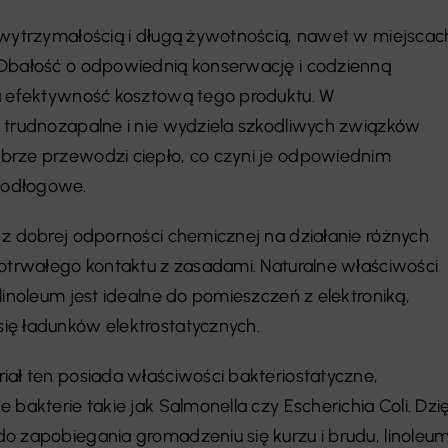
 wytrzymałością i długą żywotnością, nawet w miejscac
 Dbałość o odpowiednią konserwację i codzienną
na efektywność kosztową tego produktu. W
 trudnozapalne i nie wydziela szkodliwych związków
brze przewodzi ciepło, co czyni je odpowiednim
podłogowe.
 z dobrej odporności chemicznej na działanie różnych
gotrwałego kontaktu z zasadami. Naturalne właściwości
linoleum jest idealne do pomieszczeń z elektroniką,
ię ładunków elektrostatycznych.
iał ten posiada właściwości bakteriostatyczne,
 bakterie takie jak Salmonella czy Escherichia Coli. Dzię
o zapobiegania gromadzeniu się kurzu i brudu, linoleu