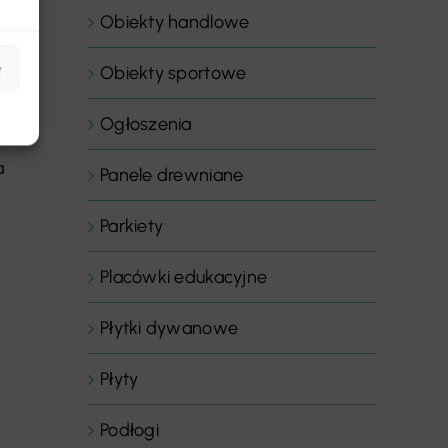
Obiekty handlowe
e
Obiekty sportowe
Ogłoszenia
a
Panele drewniane
Parkiety
Placówki edukacyjne
Płytki dywanowe
Płyty
Podłogi