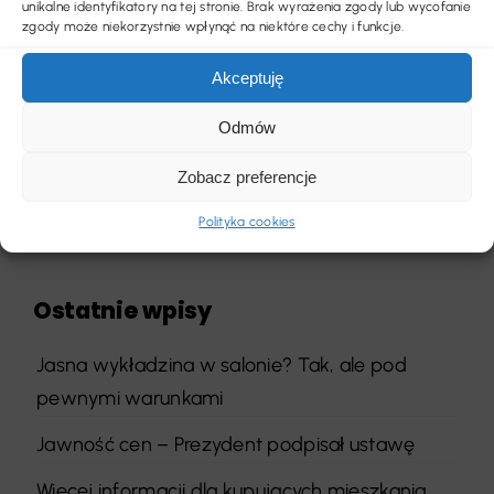
unikalne identyfikatory na tej stronie. Brak wyrażenia zgody lub wycofanie
zgody może niekorzystnie wpłynąć na niektóre cechy i funkcje.
Poprzedni
Następny
Akceptuję
Odmów
Zobacz preferencje
Szukaj
Polityka cookies
Ostatnie wpisy
Jasna wykładzina w salonie? Tak, ale pod
pewnymi warunkami
Jawność cen – Prezydent podpisał ustawę
Więcej informacji dla kupujących mieszkania.