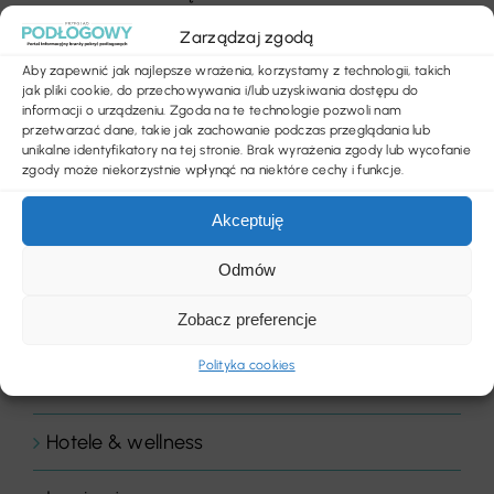
Zarządzaj zgodą
Aktualności
Aby zapewnić jak najlepsze wrażenia, korzystamy z technologii, takich
jak pliki cookie, do przechowywania i/lub uzyskiwania dostępu do
Bez kategorii
informacji o urządzeniu. Zgoda na te technologie pozwoli nam
przetwarzać dane, takie jak zachowanie podczas przeglądania lub
unikalne identyfikatory na tej stronie. Brak wyrażenia zgody lub wycofanie
Biura i instytucje
zgody może niekorzystnie wpłynąć na niektóre cechy i funkcje.
Biznes
Akceptuję
Odmów
Chemia budowlana
Zobacz preferencje
Floor Expert Arbiton
Polityka cookies
Gastronomia
Hotele & wellness