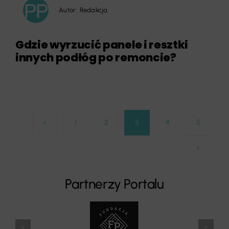
Autor:
Redakcja
Gdzie wyrzucić panele i resztki
innych podłóg po remoncie?
1
2
3
4
5
Partnerzy Portalu