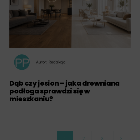
Autor:
Redakcja
Dąb czy jesion – jaka drewniana
podłoga sprawdzi się w
mieszkaniu?
1
2
3