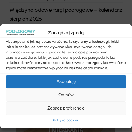
Międzynarodowe targi podłogowe – kalendarz
sierpień 2026
W jakich wnętrzach sprawdza się szara
Zarządzaj zgodą
podłoga?
Aby zapewnić jak najlepsze wrażenia, korzystamy z technologii, takich
jak pliki cookie, do przechowywania i/lub uzyskiwania dostępu do
informacji o urządzeniu. Zgoda na te technologie pozwoli nam
przetwarzać dane, takie jak zachowanie podczas przeglądania lub
unikalne identyfikatory na tej stronie. Brak wyrażenia zgody lub wycofanie
zgody może niekorzystnie wpłynąć na niektóre cechy i funkcje.
Akceptuję
Odmów
Zobacz preferencje
Polityka cookies