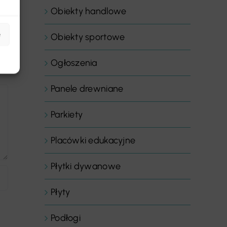
Obiekty handlowe
e
Obiekty sportowe
Ogłoszenia
Panele drewniane
Parkiety
Placówki edukacyjne
Płytki dywanowe
Płyty
Podłogi