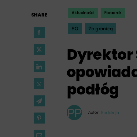
Aktualności
Poradnik
SHARE
SG
Za granicą
Dyrektor
opowiada
podłóg
Autor:
Redakcja