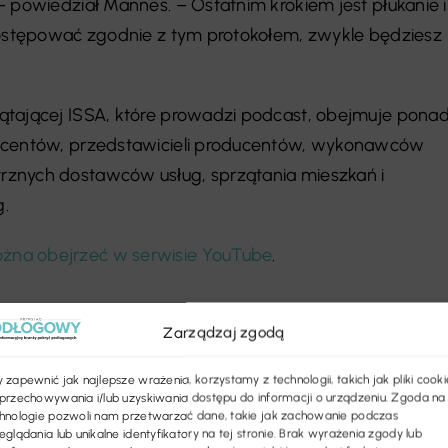
– powiedział Mannes. – Ostatnim krokiem jest płukanie i
postępować zgodnie z tym protokołem, zwykle będziesz
ątającej ISSA, które prowadzi podcast, obejmuje pona
ucentów, przedstawicieli producentów, wykonawców
znych dostawców usług, sprzątania mieszkań i
g.
żna obejrzeć w serwisie YouTube
.
Zarządzaj zgodą
 zapewnić jak najlepsze wrażenia, korzystamy z technologii, takich jak pliki cooki
przechowywania i/lub uzyskiwania dostępu do informacji o urządzeniu. Zgoda na
hnologie pozwoli nam przetwarzać dane, takie jak zachowanie podczas
eglądania lub unikalne identyfikatory na tej stronie. Brak wyrażenia zgody lub