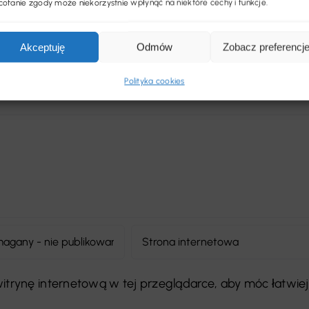
ofanie zgody może niekorzystnie wpłynąć na niektóre cechy i funkcje.
Akceptuję
Odmów
Zobacz preferencj
Polityka cookies
 witrynę internetową w tej przeglądarce, aby móc łatwiej