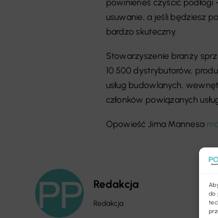
powinieneś czyścić podłogi 
usuwanie, a jeśli będziesz 
bardzo skuteczny.
Stowarzyszenie branży sprz
10 500 dystrybutorów, prod
usług budowlanych, wewnętr
członków powiązanych usłu
Opowieść Jima Mannesa
mo
Redakcja
Aby
do 
tec
Redakcja
prz