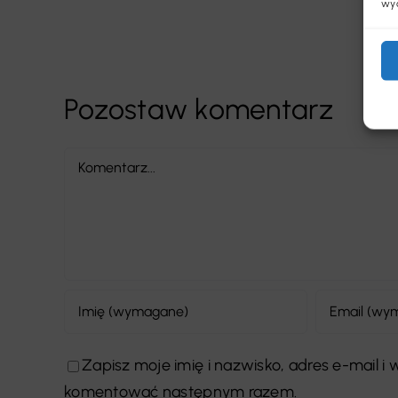
wyc
Pozostaw komentarz
Comment
Zapisz moje imię i nazwisko, adres e-mail i
komentować następnym razem.