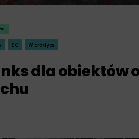
owe
y
SG
W praktyce
anks dla obiektów 
uchu