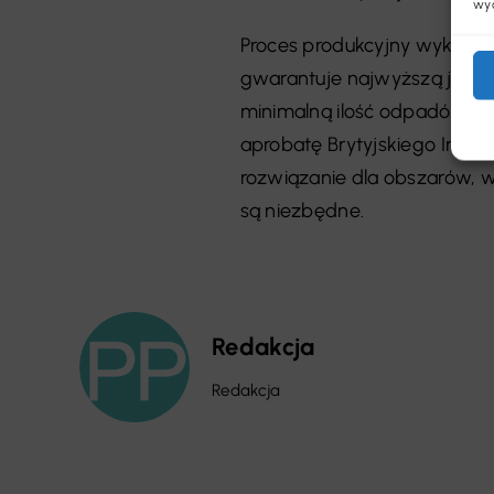
wyc
Proces produkcyjny wykładziny
gwarantuje najwyższą jakoś
minimalną ilość odpadów, k
aprobatę Brytyjskiego Instyt
rozwiązanie dla obszarów, 
są niezbędne.
Redakcja
Redakcja