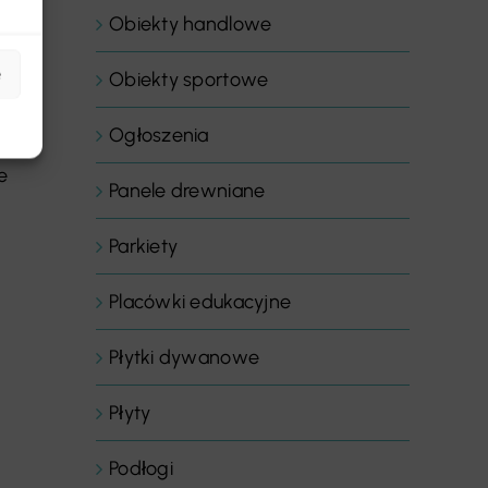
Obiekty handlowe
e
Obiekty sportowe
Ogłoszenia
e
Panele drewniane
Parkiety
Placówki edukacyjne
Płytki dywanowe
Płyty
Podłogi