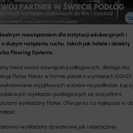
 idealnym rozwiązaniem dla instytucji edukacyjnych i
o dużym natężeniu ruchu, takich jak hotele i obiekty
orbo Flooring Systems.
źny trend wśród rozwiązań podłogowych, dlatego też
lekcję Flotex Planks w formie paneli o wymiarach 100×25
a wykreowanie wyjątkowych wzorów na podłodze. Łącz
odułowych wykładzin podłogowych ze wszystkimi
ściami wykładziny Flotex. Oferuje to, co najlepsze w o
małość.
zarówno wykładziny dywanowej jak i elastycznej.