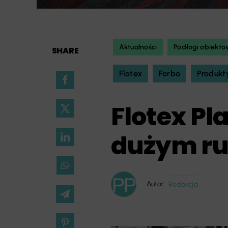
Aktualności
Podłogi obiekt
SHARE
Flotex
Forbo
Produkt
Flotex Pl
dużym r
Autor:
Redakcja