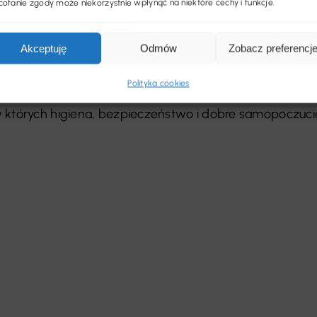
ofanie zgody może niekorzystnie wpłynąć na niektóre cechy i funkcje.
 Flotex, który odbywa się we Francji i Wielkiej Brytanii,
Akceptuję
Odmów
Zobacz preferencj
ć, produkcję wykorzystującą energię odnawialną oraz
tóre są poddawane recyklingowi. Wykładzina posiada
Polityka cookies
utu Alergologicznego Allergy UK, dzięki czemu jest to
w których higiena, bezpieczeństwo i dobre samopoczuci