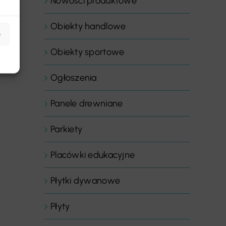
Nowości produktowe
Obiekty handlowe
e
Obiekty sportowe
Ogłoszenia
Panele drewniane
Parkiety
Placówki edukacyjne
.
Płytki dywanowe
Płyty