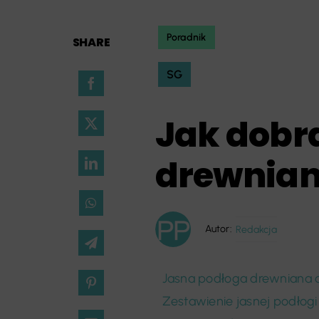
Poradnik
SHARE
SG
Jak dobra
drewnian
Autor:
Redakcja
Jasna podłoga drewniana d
Zestawienie jasnej podłogi