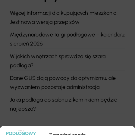
Więcej informacji dla kupujących mieszkania.
Jest nowa wersja przepisów
Międzynarodowe targi podłogowe – kalendarz
sierpień 2026
W jakich wnętrzach sprawdza się szara
podłoga?
Dane GUS dają powody do optymizmu, ale
wyzwaniem pozostaje administracja
Jaka podłoga do salonu z kominkiem będzie
najlepsza?
Zarządzaj zgodą