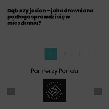
Dąb czy jesion – jaka drewniana
podłoga sprawdzi się w
mieszkaniu?
1
2
3
Partnerzy Portalu