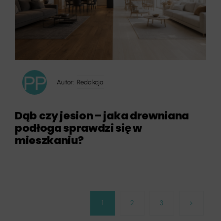
Autor:
Redakcja
Dąb czy jesion – jaka drewniana
podłoga sprawdzi się w
mieszkaniu?
1
2
3