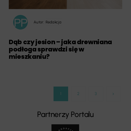
Autor:
Redakcja
Dąb czy jesion – jaka drewniana
podłoga sprawdzi się w
mieszkaniu?
1
2
3
Partnerzy Portalu