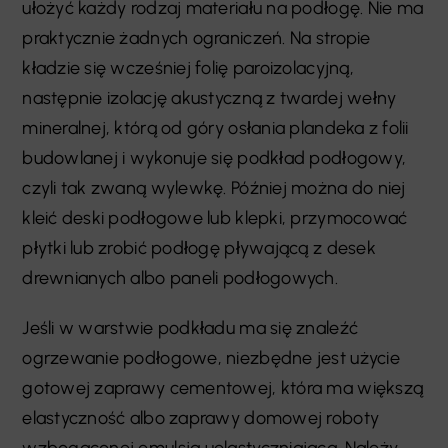
ułożyć każdy rodzaj materiału na podłogę. Nie ma
praktycznie żadnych ograniczeń. Na stropie
kładzie się wcześniej folię paroizolacyjną,
następnie izolację akustyczną z twardej wełny
mineralnej, którą od góry osłania plandeka z folii
budowlanej i wykonuje się podkład podłogowy,
czyli tak zwaną wylewkę. Później można do niej
kleić deski podłogowe lub klepki, przymocować
płytki lub zrobić podłogę pływającą z desek
drewnianych albo paneli podłogowych.
Jeśli w warstwie podkładu ma się znaleźć
ogrzewanie podłogowe, niezbędne jest użycie
gotowej zaprawy cementowej, która ma większą
elastyczność albo zaprawy domowej roboty
wzbogaconej emulsją uelastyczniającą. Należy