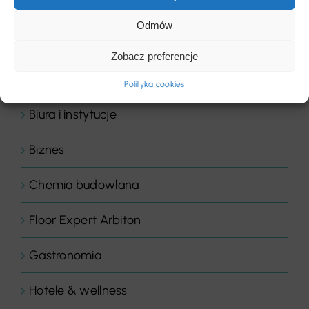
Akcesoria i narzędzia
Odmów
Aktualności
Zobacz preferencje
Bez kategorii
Polityka cookies
Biura i instytucje
Biznes
Chemia budowlana
Floor Expert Arbiton
Gastronomia
Hotele & wellness