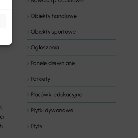
Nowości produktowe
Obiekty handlowe
e
j
Obiekty sportowe
Ogłoszenia
Panele drewniane
Parkiety
Placówki edukacyjne
s.
Płytki dywanowe
ci
ch
Płyty