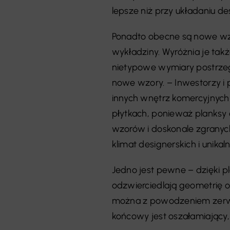
lepsze niż przy układaniu des
Ponadto obecne są nowe wzo
wykładziny. Wyróżnia je ta
nietypowe wymiary postrzeg
nowe wzory. – Inwestorzy i pr
innych wnętrz komercyjnych
płytkach, ponieważ planksy
wzorów i doskonale zgranyc
klimat designerskich i unika
Jedno jest pewne – dzięki p
odzwierciedlają geometrię o
można z powodzeniem zerwa
końcowy jest oszałamiający,