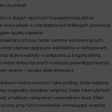
ki czy paneli.
ry o dużych raportach na pojedynczej płytce
kże nowa jakość w standardowych kolekcjach, ponieważ
ane są jako zupełnie
ojektanci ich biur, hoteli, centrów konferencyjnych i
 coraz częściej sięgają po wykładziny w nietypowych
 oraz duże kwadraty w połączeniu z bogatą ofertą
h rodzin kolorystycznych modulyss pozwalają stworzyć
lnych wnętrz – uważa Jarek Misiewicz.
lanksom można stworzyć takie podłogi, które najlepiej
raz oryginalny charakter wnętrza. Dzięki takim płytkom
ć z nudnym i oklepanym wizerunkiem biura. Efekt
 tworzy przy tym nowatorskie i interesujące wnętrze.