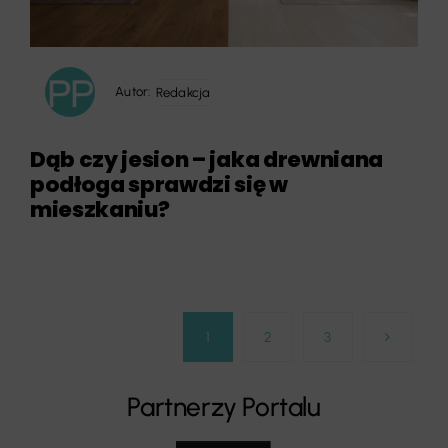
Autor:
Redakcja
Dąb czy jesion – jaka drewniana
podłoga sprawdzi się w
mieszkaniu?
1
2
3
Partnerzy Portalu