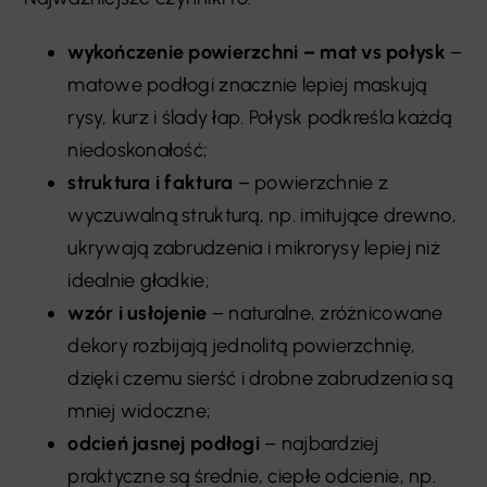
wykończenie powierzchni – mat vs połysk
–
matowe podłogi znacznie lepiej maskują
rysy, kurz i ślady łap. Połysk podkreśla każdą
niedoskonałość;
struktura i faktura
– powierzchnie z
wyczuwalną strukturą, np. imitujące drewno,
ukrywają zabrudzenia i mikrorysy lepiej niż
idealnie gładkie;
wzór i usłojenie
– naturalne, zróżnicowane
dekory rozbijają jednolitą powierzchnię,
dzięki czemu sierść i drobne zabrudzenia są
mniej widoczne;
odcień jasnej podłogi
– najbardziej
praktyczne są średnie, ciepłe odcienie, np.