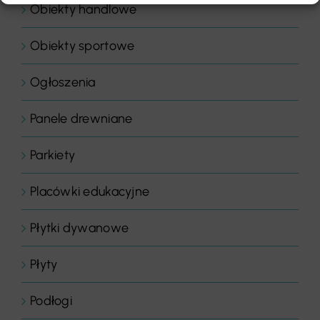
Obiekty handlowe
Obiekty sportowe
Ogłoszenia
Panele drewniane
Parkiety
Placówki edukacyjne
Płytki dywanowe
Płyty
Podłogi