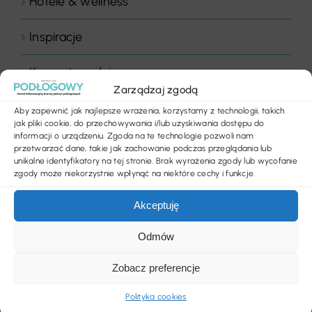
Hotele & wellness
Inspiracje
Komentarz dnia
Zarządzaj zgodą
Komentarze
Aby zapewnić jak najlepsze wrażenia, korzystamy z technologii, takich
jak pliki cookie, do przechowywania i/lub uzyskiwania dostępu do
informacji o urządzeniu. Zgoda na te technologie pozwoli nam
Konkurs
przetwarzać dane, takie jak zachowanie podczas przeglądania lub
unikalne identyfikatory na tej stronie. Brak wyrażenia zgody lub wycofanie
zgody może niekorzystnie wpłynąć na niektóre cechy i funkcje.
Listwy podłogowe
Akceptuję
LVT
Odmów
News
Zobacz preferencje
Nowości produktowe
Polityka cookies