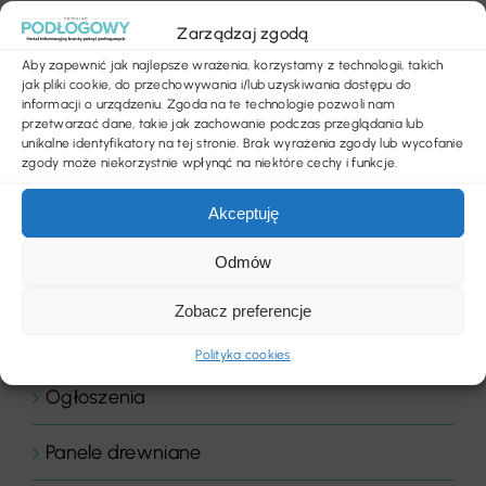
Konkurs
Zarządzaj zgodą
Listwy podłogowe
Aby zapewnić jak najlepsze wrażenia, korzystamy z technologii, takich
jak pliki cookie, do przechowywania i/lub uzyskiwania dostępu do
informacji o urządzeniu. Zgoda na te technologie pozwoli nam
LVT
przetwarzać dane, takie jak zachowanie podczas przeglądania lub
unikalne identyfikatory na tej stronie. Brak wyrażenia zgody lub wycofanie
zgody może niekorzystnie wpłynąć na niektóre cechy i funkcje.
News
Akceptuję
Nowości produktowe
Odmów
Obiekty handlowe
Zobacz preferencje
Obiekty sportowe
Polityka cookies
Ogłoszenia
Panele drewniane