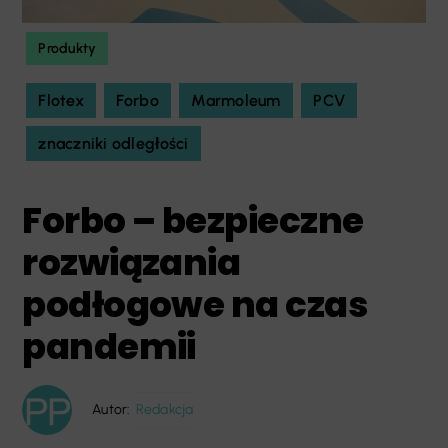
Produkty
Flotex
Forbo
Marmoleum
PCV
znaczniki odległości
Forbo – bezpieczne
rozwiązania
podłogowe na czas
pandemii
Autor:
Redakcja