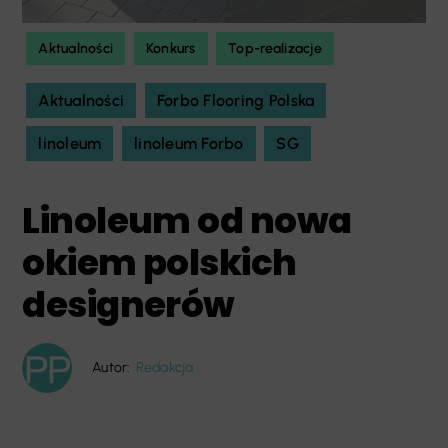
Aktualności
Konkurs
Top-realizacje
Aktualności
Forbo Flooring Polska
linoleum
linoleum Forbo
SG
Linoleum od nowa
okiem polskich
designerów
Autor:
Redakcja