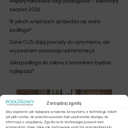
Międzynarodowe targi podłogowe – kalendarz
sierpień 2026
W jakich wnętrzach sprawdza się szara
podłoga?
Dane GUS dają powody do optymizmu, ale
wyzwaniem pozostaje administracja
Jaka podłoga do salonu z kominkiem będzie
najlepsza?
Zarządzaj zgodą
Aby zapewnić jak najlepsze wrażenia, korzystamy z technologii, takich
jak pliki cookie, do przechowywania i/lub uzyskiwania dostępu do
informacji o urządzeniu. Zgoda na te technologie pozwoli nam
przetwarzać dane, takie jak zachowanie podczas przeglądania lub