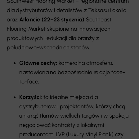
Southwest Flooring Market – regionalne centrum
dla dystrybutorów i detalistów z Teksasu i okolic
oraz
Atlancie (22–23 stycznia)
Southeast
Flooring Market skupione na innowacjach
produktowych i edukacji dla branży z
południowo-wschodnich stanów.
Główne cechy:
kameralna atmosfera,
nastawiona na bezpośrednie relacje face-
to-face.
Korzyści:
to idealne miejsca dla
dystrybutorów i projektantów, którzy chcą
uniknąć tłumów wielkich targów i w spokoju
negocjować kontrakty z lokalnymi
producentami LVP (Luxury Vinyl Plank) czy