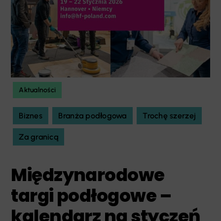
Aktualności
Biznes
Branża podłogowa
Trochę szerzej
Za granicą
Międzynarodowe
targi podłogowe –
kalendarz na styczeń