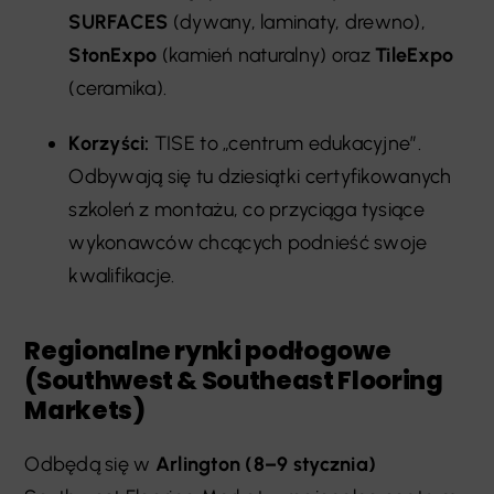
SURFACES
(dywany, laminaty, drewno),
StonExpo
(kamień naturalny) oraz
TileExpo
(ceramika).
Korzyści:
TISE to „centrum edukacyjne”.
Odbywają się tu dziesiątki certyfikowanych
szkoleń z montażu, co przyciąga tysiące
wykonawców chcących podnieść swoje
kwalifikacje.
Regionalne rynki podłogowe
(Southwest & Southeast Flooring
Markets)
Odbędą się w
Arlington (8–9 stycznia)