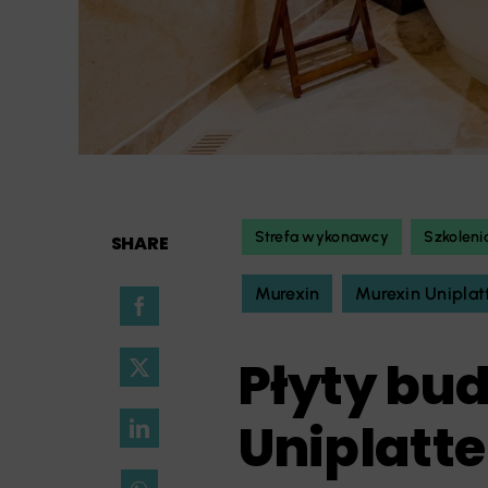
Strefa wykonawcy
Szkoleni
SHARE
Murexin
Murexin Uniplat
Płyty bu
Uniplatte