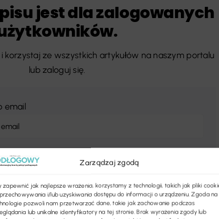
pisu jest dla zalogowanych
użytkowników.
i korzystaj ze wszystkich artykułów na naszym portalu
lub zaloguj się.
b email
Zarządzaj zgodą
 zapewnić jak najlepsze wrażenia, korzystamy z technologii, takich jak pliki cooki
przechowywania i/lub uzyskiwania dostępu do informacji o urządzeniu. Zgoda na
hnologie pozwoli nam przetwarzać dane, takie jak zachowanie podczas
eglądania lub unikalne identyfikatory na tej stronie. Brak wyrażenia zgody lub