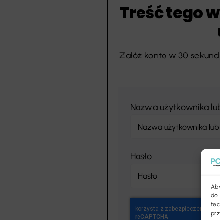
Treść tego w
Załóż konto w 30 sekund 
Nazwa użytkownika lu
Hasło
Aby
do 
tec
prz