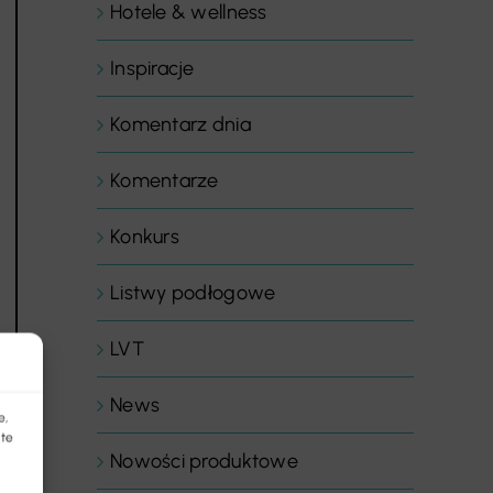
Hotele & wellness
Inspiracje
Komentarz dnia
Komentarze
Konkurs
Listwy podłogowe
LVT
News
e,
 te
Nowości produktowe