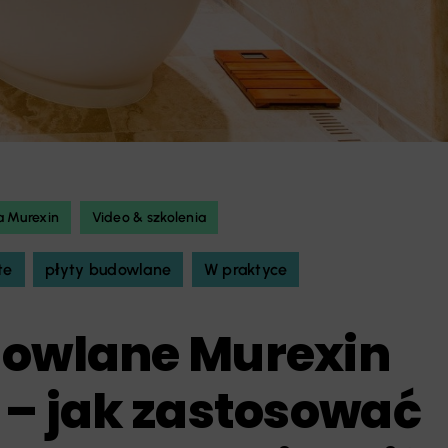
a Murexin
Video & szkolenia
te
płyty budowlane
W praktyce
dowlane Murexin
 – jak zastosować