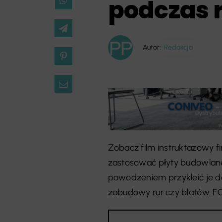
podczas 
Autor:
Redakcja
Zobacz film instruktażowy f
zastosować płyty budowlane 
powodzeniem przykleić je d
zabudowy rur czy blatów. F