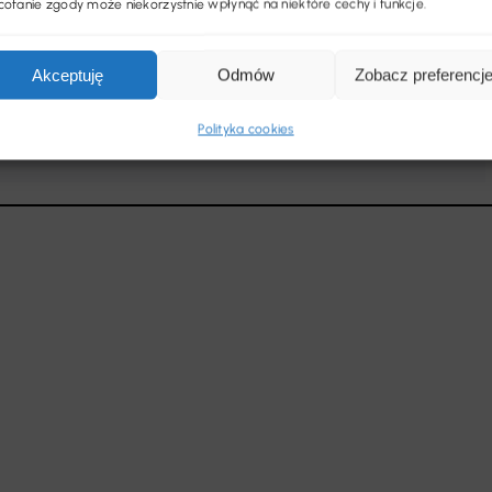
ofanie zgody może niekorzystnie wpłynąć na niektóre cechy i funkcje.
Zaloguj się
Akceptuję
Odmów
Zobacz preferencj
Polityka cookies
Zgubiłeś hasło?
Zarejestruj się