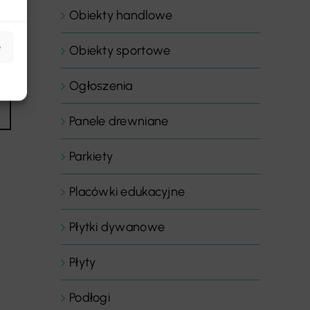
Obiekty handlowe
e
Obiekty sportowe
Ogłoszenia
Panele drewniane
Parkiety
Placówki edukacyjne
Płytki dywanowe
Płyty
Podłogi