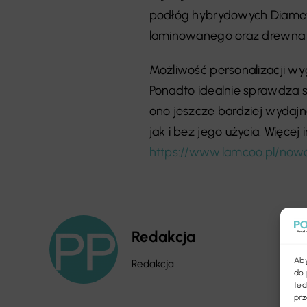
podłóg hybrydowych Diamett
laminowanego oraz drewna
Możliwość personalizacji wy
Ponadto idealnie sprawdza s
ono jeszcze bardziej wydaj
jak i bez jego użycia. Więce
https://www.lamcoo.pl/now
Redakcja
Aby
Redakcja
do 
tec
prz