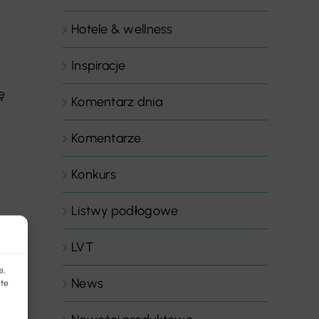
Hotele & wellness
Inspiracje
ę
Komentarz dnia
Komentarze
Konkurs
Listwy podłogowe
LVT
e,
News
 te