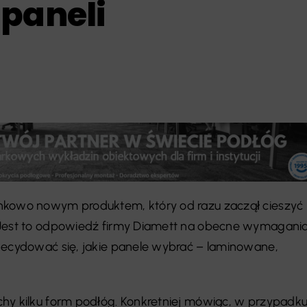
 paneli
nkowo nowym produktem, który od razu zaczął cieszyć
 Jest to odpowiedź firmy Diamett na obecne wymagani
decydować się, jakie panele wybrać – laminowane,
hy kilku form podłóg. Konkretniej mówiąc, w przypadk