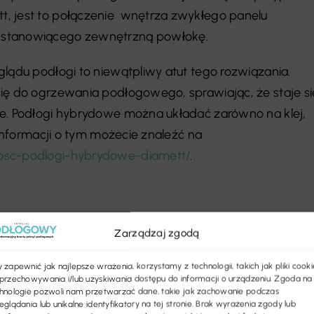
, jest to połączenie wnętrza zwykłego panelu
 stanowiącego zewnętrzną powłokę.
glądu podłogi to niewątpliwy atut tego rozwiązania.
ię do ogrzewania podłogowego, sprawiając, że staje si
ne. Podłogi hybrydowe można układać zarówno na klej,
j informacji o tym możecie znaleźć na
osc-podlogi-hybrydowe-diamett/
.
Zarządzaj zgodą
 zapewnić jak najlepsze wrażenia, korzystamy z technologii, takich jak pliki cooki
przechowywania i/lub uzyskiwania dostępu do informacji o urządzeniu. Zgoda na
hnologie pozwoli nam przetwarzać dane, takie jak zachowanie podczas
eglądania lub unikalne identyfikatory na tej stronie. Brak wyrażenia zgody lub