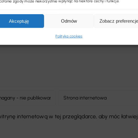
ofanie zgody może niekorzystnie wpłynąć na niektóre cechy i funkcje.
Akceptuję
Odmów
Zobacz preferencj
Polityka cookies
 witrynę internetową w tej przeglądarce, aby móc łatwiej