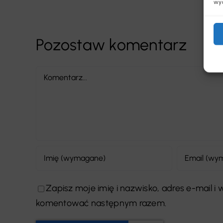
wyc
Pozostaw komentarz
Comment
Zapisz moje imię i nazwisko, adres e-mail i
komentować następnym razem.