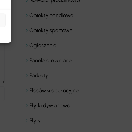
Nowości produktowe
Obiekty handlowe
e
Obiekty sportowe
Ogłoszenia
Panele drewniane
Parkiety
Placówki edukacyjne
Płytki dywanowe
Płyty