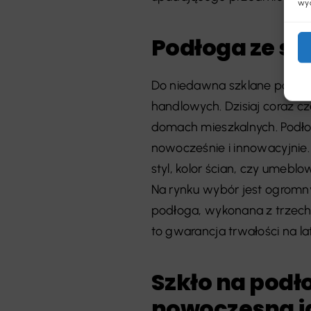
wyc
Podłoga ze sz
Do niedawna szklane podłog
handlowych. Dzisiaj coraz c
domach mieszkalnych. Podło
nowocześnie i innowacyjnie.
styl, kolor ścian, czy umeb
Na rynku wybór jest ogromny
podłoga, wykonana z trzec
to gwarancja trwałości na la
Szkło na podło
nowoczesna j