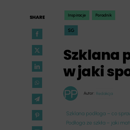
Inspiracje
Poradnik
SHARE
SG
Szklana 
w jaki sp
Autor:
Redakcja
Szklana podłoga – co spraw
Podłoga ze szkła – jaki ma