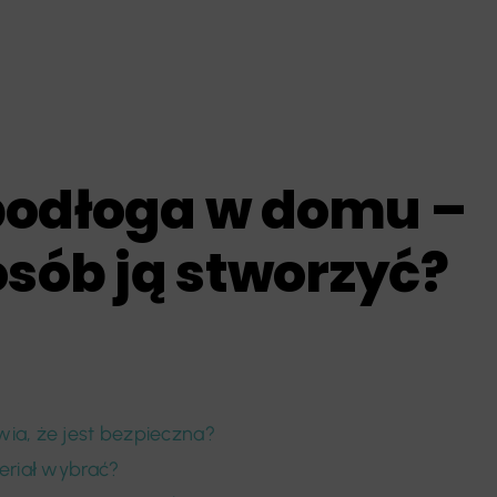
podłoga w domu –
osób ją stworzyć?
ia, że jest bezpieczna?
teriał wybrać?