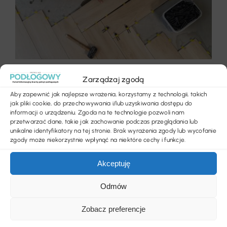
Zarządzaj zgodą
Autor:
Redakcja
Aby zapewnić jak najlepsze wrażenia, korzystamy z technologii, takich
jak pliki cookie, do przechowywania i/lub uzyskiwania dostępu do
informacji o urządzeniu. Zgoda na te technologie pozwoli nam
Panele laminowane – poznaj
przetwarzać dane, takie jak zachowanie podczas przeglądania lub
unikalne identyfikatory na tej stronie. Brak wyrażenia zgody lub wycofanie
najczęstsze błędy przy ich
zgody może niekorzystnie wpłynąć na niektóre cechy i funkcje.
montażu
Akceptuję
Panele laminowane to popularny wybór – są
Odmów
trwałe, estetyczne i łatwe w montażu. A
przynajmniej tak się wydaje. W praktyce wiele
Zobacz preferencje
osób popełnia błędy, które mogą prowadzić do