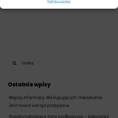
Polityka cookies
[...]
Szukaj
Ostatnie wpisy
Więcej informacji dla kupujących mieszkania.
Jest nowa wersja przepisów
Międzynarodowe targi podłogowe – kalendarz