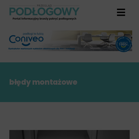
Przejdź
do
zawartości
błędy montażowe