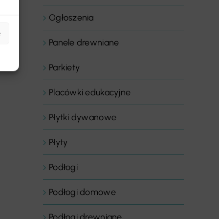
Ogłoszenia
e
Panele drewniane
Parkiety
Placówki edukacyjne
Płytki dywanowe
Płyty
Podłogi
Podłogi domowe
Podłogi drewniane