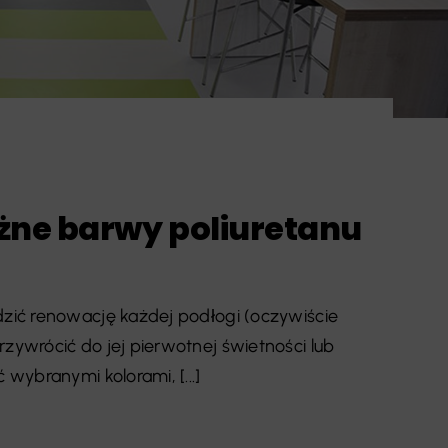
żne barwy poliuretanu
ić renowację każdej podłogi (oczywiście
ywrócić do jej pierwotnej świetności lub
wybranymi kolorami, [...]