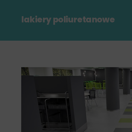
lakiery poliuretanowe