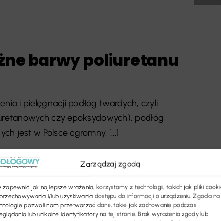
żne barwy poliuretanu
a i pielęgnacji podłóg twardych, czyli
liuretanowych czy epoksydowych), podłóg
h jest w Polsce ogromny. [...]
Zarządzaj zgodą
 zapewnić jak najlepsze wrażenia, korzystamy z technologii, takich jak pliki cooki
przechowywania i/lub uzyskiwania dostępu do informacji o urządzeniu. Zgoda na
hnologie pozwoli nam przetwarzać dane, takie jak zachowanie podczas
eglądania lub unikalne identyfikatory na tej stronie. Brak wyrażenia zgody lub