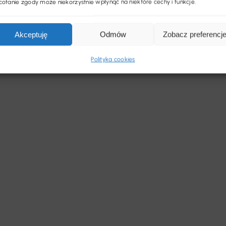
ofanie zgody może niekorzystnie wpłynąć na niektóre cechy i funkcje.
Akceptuję
Odmów
Zobacz preferencj
Polityka cookies