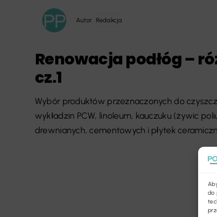
Autor:
Redakcja
Renowacja podłóg – ró
cz.1
Wybór produktów przeznaczonych do czyszczeni
wykładzin PCW, linoleum, kauczuku (żywic po
drewnianych, cementowych i płytek ceramicznyc
Aby
do 
tec
prz