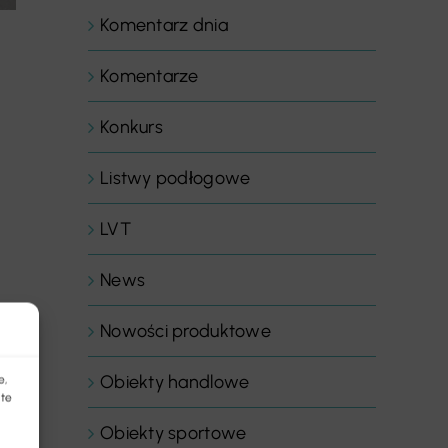
Komentarz dnia
Komentarze
Konkurs
Listwy podłogowe
LVT
News
Nowości produktowe
Obiekty handlowe
e,
 te
Obiekty sportowe