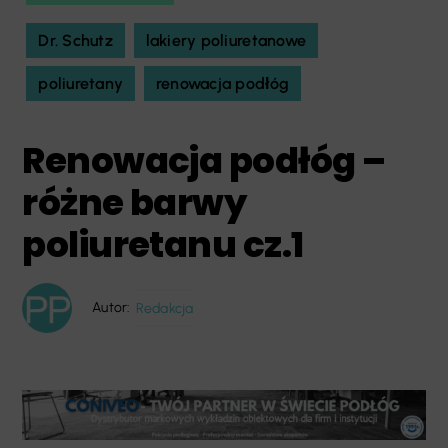
Dr. Schutz
lakiery poliuretanowe
poliuretany
renowacja podłóg
Renowacja podłóg –
różne barwy
poliuretanu cz.1
Autor:
Redakcja