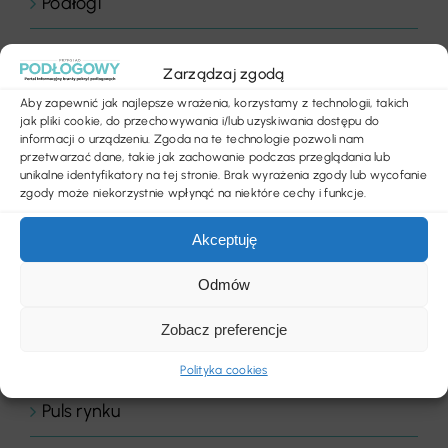
Podłogi
Podłogi domowe
Zarządzaj zgodą
Podłogi drewniane
Aby zapewnić jak najlepsze wrażenia, korzystamy z technologii, takich
jak pliki cookie, do przechowywania i/lub uzyskiwania dostępu do
informacji o urządzeniu. Zgoda na te technologie pozwoli nam
Podłogi elastyczne
przetwarzać dane, takie jak zachowanie podczas przeglądania lub
unikalne identyfikatory na tej stronie. Brak wyrażenia zgody lub wycofanie
zgody może niekorzystnie wpłynąć na niektóre cechy i funkcje.
Podłogi obiektowe
Akceptuję
Podłoże
Odmów
Poradnik
Zobacz preferencje
Produkty
Polityka cookies
Puls rynku