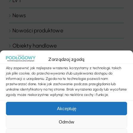
LVT
News
Nowości produktowe
Obiekty handlowe
Zarządzaj zgodą
Obiekty sportowe
Aby zapewnić jak najlepsze wrażenia, korzystamy z technologii, takich
jak pliki cookie, do przechowywania i/lub uzyskiwania dostępu do
Ogłoszenia
informacji o urządzeniu. Zgoda na te technologie pozwoli nam
przetwarzać dane, takie jak zachowanie podczas przeglądania lub
unikalne identyfikatory na tej stronie. Brak wyrażenia zgody lub wycofanie
Panele drewniane
zgody może niekorzystnie wpłynąć na niektóre cechy i funkcje.
Parkiety
Akceptuję
Placówki edukacyjne
Odmów