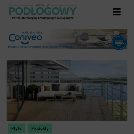
Przejdź
do
zawartości
Płyty
Produkty