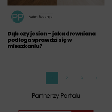
Autor:
Redakcja
Dąb czy jesion – jaka drewniana
podłoga sprawdzi się w
mieszkaniu?
1
2
3
Partnerzy Portalu