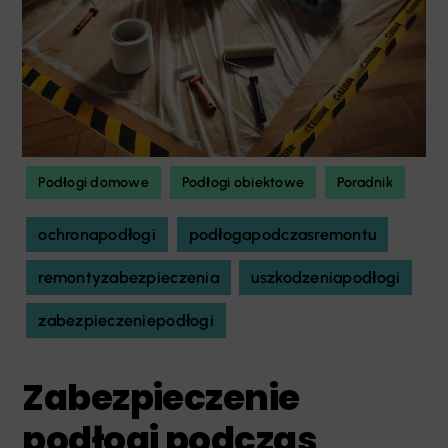
Podłogi domowe
Podłogi obiektowe
Poradnik
ochronapodłogi
podłogapodczasremontu
remontyzabezpieczenia
uszkodzeniapodłogi
zabezpieczeniepodłogi
Zabezpieczenie
podłogi podczas