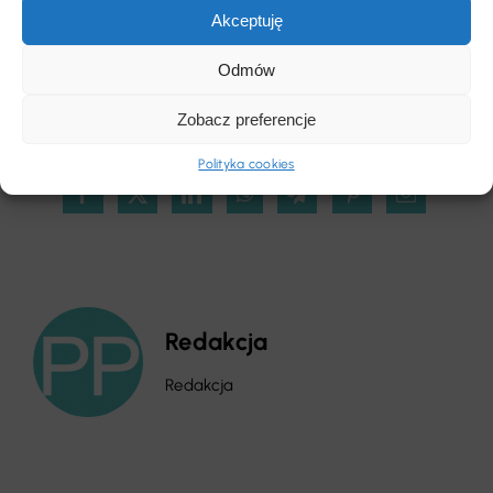
akcesoria, zadbasz o piękno swojej podłogi na
Akceptuję
lata.
Odmów
Zobacz preferencje
SHARE
Polityka cookies
Redakcja
Redakcja