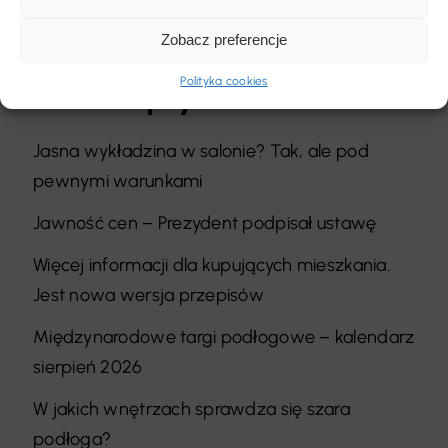
Szukaj
Zobacz preferencje
Polityka cookies
Ostatnie wpisy
Jasna wykładzina w salonie? Tak, ale pod
pewnymi warunkami
Jawność cen – Prezydent podpisał ustawę
Więcej informacji dla kupujących mieszkania.
Jest nowa wersja przepisów
Międzynarodowe targi podłogowe – kalendarz
sierpień 2026
W jakich wnętrzach sprawdza się szara
podłoga?