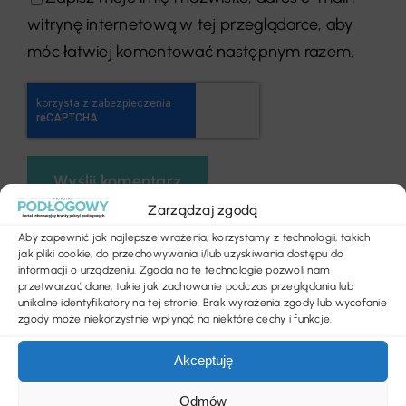
witrynę internetową w tej przeglądarce, aby
móc łatwiej komentować następnym razem.
Zarządzaj zgodą
Aby zapewnić jak najlepsze wrażenia, korzystamy z technologii, takich
jak pliki cookie, do przechowywania i/lub uzyskiwania dostępu do
Poprzedni
Następny
informacji o urządzeniu. Zgoda na te technologie pozwoli nam
przetwarzać dane, takie jak zachowanie podczas przeglądania lub
unikalne identyfikatory na tej stronie. Brak wyrażenia zgody lub wycofanie
zgody może niekorzystnie wpłynąć na niektóre cechy i funkcje.
Akceptuję
Odmów