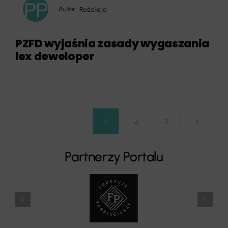
Autor:
Redakcja
PZFD wyjaśnia zasady wygaszania
lex deweloper
1
2
3
Partnerzy Portalu