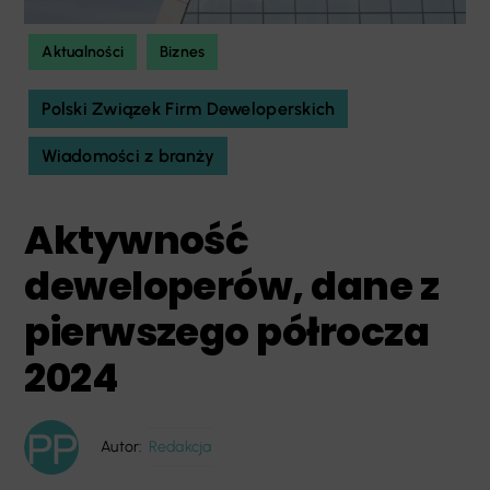
Aktualności
Biznes
Polski Związek Firm Deweloperskich
Wiadomości z branży
Aktywność
deweloperów, dane z
pierwszego półrocza
2024
Autor:
Redakcja