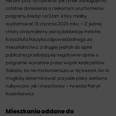
Nie jest przy tym pewne, jak rynek zareaguje na
ostatnie doniesienia o rzekomym uruchomieniu
programu Kredyt na Start, który miałby
wystartować 15 stycznia 2025 roku. – Z jednej
strony otrzymaliśmy jasną deklarację ministra
Krzysztofa Paszyka odpowiedzialnego za
mieszkalnictwo, z drugiej jednak do opinii
publicznej przebijają się negatywne opinie o
programie wyrażane przez współ-koalicjantów.
Szkoda, że nie ma konsensusu w tej kwestii, bo to
mogłoby determinować przyszłe plany zarówno
nabywców, jak i inwestorów – twierdzi Patryk
Kozierkiewicz.
Mieszkania oddane do