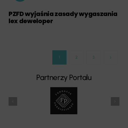
PZFD wyjaśnia zasady wygaszania
lex deweloper
1
2
3
Partnerzy Portalu