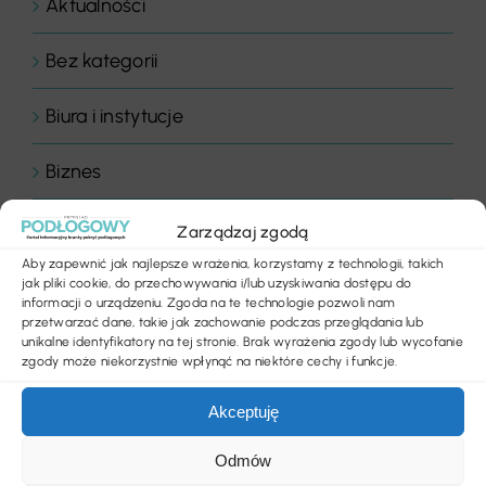
Aktualności
Bez kategorii
Biura i instytucje
Biznes
Chemia budowlana
Zarządzaj zgodą
Aby zapewnić jak najlepsze wrażenia, korzystamy z technologii, takich
Floor Expert Arbiton
jak pliki cookie, do przechowywania i/lub uzyskiwania dostępu do
informacji o urządzeniu. Zgoda na te technologie pozwoli nam
przetwarzać dane, takie jak zachowanie podczas przeglądania lub
Gastronomia
unikalne identyfikatory na tej stronie. Brak wyrażenia zgody lub wycofanie
zgody może niekorzystnie wpłynąć na niektóre cechy i funkcje.
Hotele & wellness
Akceptuję
Inspiracje
Odmów