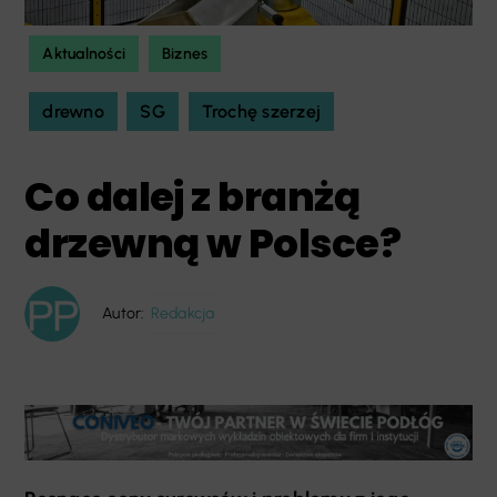
Aktualności
Biznes
drewno
SG
Trochę szerzej
Co dalej z branżą
drzewną w Polsce?
Autor:
Redakcja