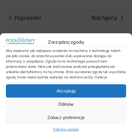
Poprzedni
Następny
Zarządzaj zgodą
Aby zapewnić jak najlepsze wrażenia, korzystamy z technologii, takich
jak pliki cookie, do przechowywania i/lub uzyskiwania dostępu do
informacji o urządzeniu. Zgoda na te technologie pozwoli nam
Szukaj
przetwarzać dane, takie jak zachowanie podczas przeglądania lub
unikalne identyfikatory na tej stronie. Brak wyrażenia zgody lub wycofanie
zgody może niekorzystnie wpłynąć na niektóre cechy i funkcje.
Ostatnie wpisy
Akceptuję
Odmów
Jasna wykładzina w salonie? Tak, ale pod
pewnymi warunkami
Zobacz preferencje
Jawność cen – Prezydent podpisał ustawę
Polityka cookies