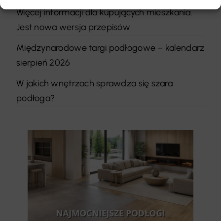
Więcej informacji dla kupujących mieszkania.
Jest nowa wersja przepisów
Międzynarodowe targi podłogowe – kalendarz
sierpień 2026
W jakich wnętrzach sprawdza się szara
podłoga?