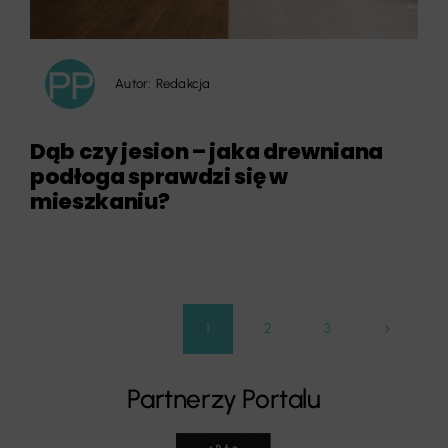
Autor:
Redakcja
Dąb czy jesion – jaka drewniana
podłoga sprawdzi się w
mieszkaniu?
1
2
3
Partnerzy Portalu