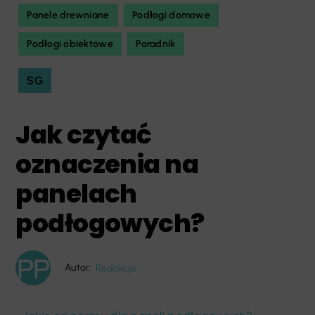
Panele drewniane
Podłogi domowe
Podłogi obiektowe
Poradnik
SG
Jak czytać
oznaczenia na
panelach
podłogowych?
Autor:
Redakcja