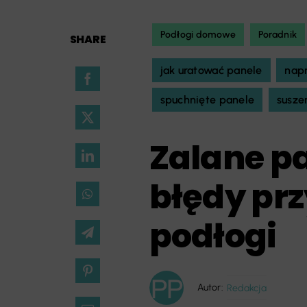
Podłogi domowe
Poradnik
SHARE
jak uratować panele
napr
spuchnięte panele
susze
Zalane pa
błędy prz
podłogi
Autor:
Redakcja