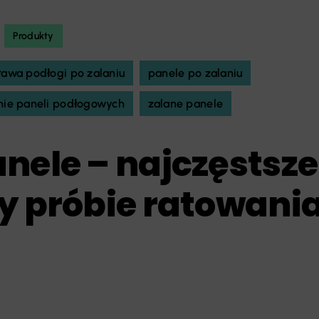
Produkty
awa podłogi po zalaniu
panele po zalaniu
nie paneli podłogowych
zalane panele
nele – najczęstsze
y próbie ratowani