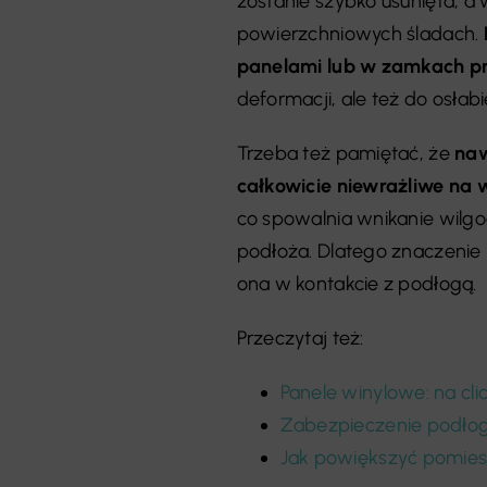
zostanie szybko usunięta, a 
powierzchniowych śladach.
panelami lub w zamkach pr
deformacji, ale też do osła
Trzeba też pamiętać, że
naw
całkowicie niewrażliwe na 
co spowalnia wnikanie wilgoc
podłoża. Dlatego znaczenie m
ona w kontakcie z podłogą.
Przeczytaj też:
Panele winylowe: na cli
Zabezpieczenie podłogi
Jak powiększyć pomiesz