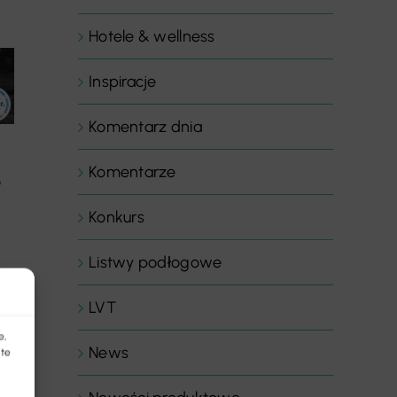
Hotele & wellness
Inspiracje
Komentarz dnia
Komentarze
o
Konkurs
Listwy podłogowe
LVT
e,
News
 te