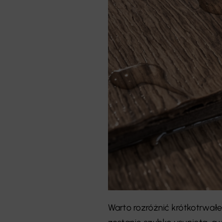
Warto rozróżnić krótkotrwał