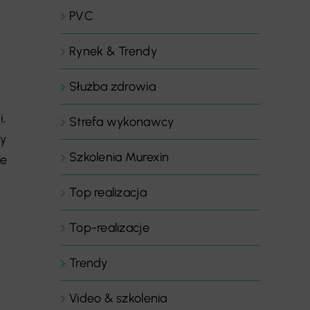
PVC
Rynek & Trendy
Służba zdrowia
i,
Strefa wykonawcy
ny
Szkolenia Murexin
je
Top realizacja
Top-realizacje
Trendy
Video & szkolenia