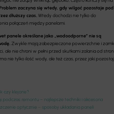
wilgoć nie zdąży wniknąć głęboko, często kończy się na
Problem zaczyna się wtedy, gdy wilgoć pozostaje pod
zez dłuższy czas.
Wtedy dochodzi nie tylko do
bienia połączeń między panelami.
et panele określane jako „wodoodporne” nie są
wodę.
Zwykle mają zabezpieczone powierzchnie i zamk
i, ale nie chroni w pełni przed skutkami zalania od stro
a nie tylko ilość wody, ale też czas, przez jaki pozosta
ck czy klejone?
 podczas remontu – najlepsze techniki i akcesoria
czenie optycznie – sposoby układania paneli