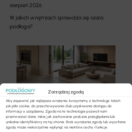
sierpień 2026
W jakich wnętrzach sprawdza się szara
podłoga?
Zarządzaj zgodą
Aby zapewnić jak najlepsze wrażenia, korzystamy z technologii, takich
jak pliki cookie, do przechowywania i/lub uzyskiwania dostępu do
informacji o urządzeniu. Zgoda na te technologie pozwoli nam
przetwarzać dane, takie jak zachowanie podczas przeglądania lub
unikalne identyfikatory na tej stronie. Brak wyrażenia zgody lub wycofanie
zgody może niekorzystnie wpłynąć na niektóre cechy i funkcje.