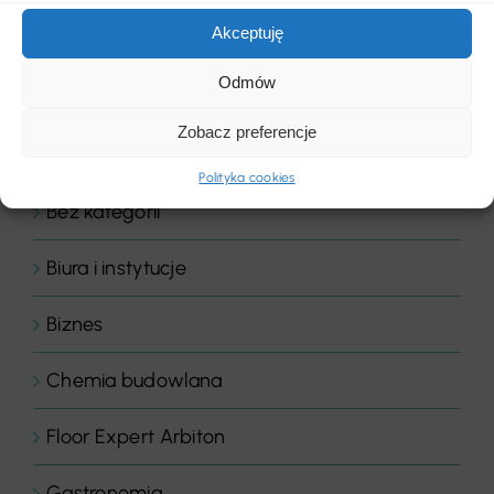
Akceptuję
Kategorie
Odmów
Akcesoria i narzędzia
Zobacz preferencje
Aktualności
Polityka cookies
Bez kategorii
Biura i instytucje
Biznes
Chemia budowlana
Floor Expert Arbiton
Gastronomia