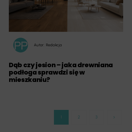
Autor:
Redakcja
Dąb czy jesion – jaka drewniana
podłoga sprawdzi się w
mieszkaniu?
1
2
3