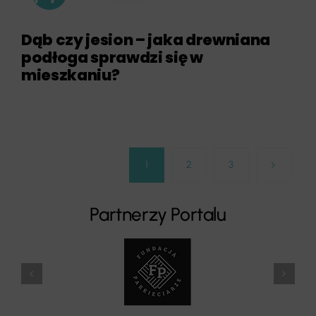
Dąb czy jesion – jaka drewniana
podłoga sprawdzi się w
mieszkaniu?
1
2
3
Partnerzy Portalu