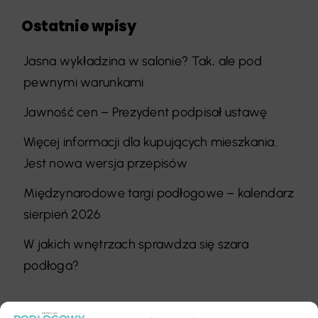
Ostatnie wpisy
Jasna wykładzina w salonie? Tak, ale pod
pewnymi warunkami
Jawność cen – Prezydent podpisał ustawę
Więcej informacji dla kupujących mieszkania.
Jest nowa wersja przepisów
Międzynarodowe targi podłogowe – kalendarz
sierpień 2026
W jakich wnętrzach sprawdza się szara
podłoga?