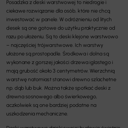
Posadzka z deski warstwowej to niedrogie i
ciekawe rozwiązanie dla osób, które nie chcą
inwestować w panele. W odróżnieniu od litych
desek są one gotowe do użytku praktycznie od
razu po ułożeniu. Są to deski klejone warstwowo
– najczęściej trójwarstwowe. Ich warstwy
ułożone są prostopadle. Środkowa i dolna są
wykonane z gorszej jakości drzewa iglastego i
mają grubość około 3 centymetrów. Wierzchnią
warstwę natomiast stanowi drewno szlachetne
np. dąb lub buk. Można także spotkać deski z
drewna sosnowego albo świerkowego,
aczkolwiek są one bardziej podatne na
uszkodzenia mechaniczne.
Deski warstwowe dzięki swojej budowie świetnie