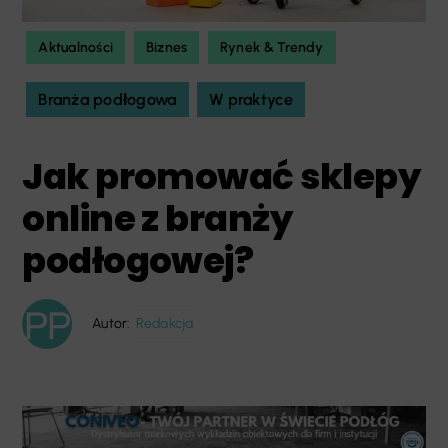
Aktualności
Biznes
Rynek & Trendy
Branża podłogowa
W praktyce
Jak promować sklepy
online z branży
podłogowej?
Autor:
Redakcja