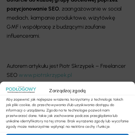
pozycjonowanie SEO
, zaangażowanie w social
mediach, kampanie produktowe, wizytówkę
GMF i współpracę z budzącymi zaufanie
influencerami.
Autorem artykułu jest Piotr Skrzypek – Freelancer
SEO
www.piotrskrzypek.pl
Zarządzaj zgodą
Aby zapewnić jak najlepsze wrażenia, korzystamy z technologii, takich
SHARE
jak pliki cookie, do przechowywania i/lub uzyskiwania dostępu do
informacji o urządzeniu. Zgoda na te technologie pozwoli nam
przetwarzać dane, takie jak zachowanie podczas przeglądania lub
unikalne identyfikatory na tej stronie. Brak wyrażenia zgody lub wycofanie
zgody może niekorzystnie wpłynąć na niektóre cechy i funkcje.