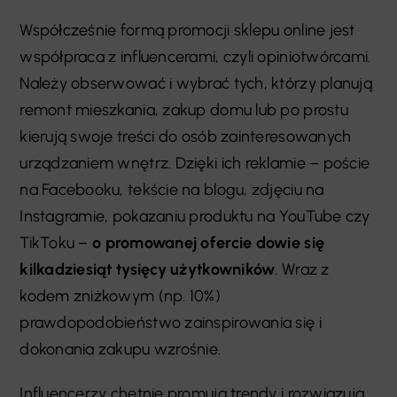
Współcześnie formą promocji sklepu online jest
współpraca z influencerami, czyli opiniotwórcami.
Należy obserwować i wybrać tych, którzy planują
remont mieszkania, zakup domu lub po prostu
kierują swoje treści do osób zainteresowanych
urządzaniem wnętrz. Dzięki ich reklamie
–
poście
na Facebooku, tekście na blogu, zdjęciu na
Instagramie, pokazaniu produktu na YouTube czy
TikToku
–
o promowanej ofercie dowie się
kilkadziesiąt tysięcy użytkowników
. Wraz z
kodem zniżkowym (np. 10%)
prawdopodobieństwo zainspirowania się i
dokonania zakupu wzrośnie.
Influencerzy chętnie promują trendy i rozwiązują