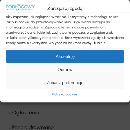
Zarządzaj zgodą
Konkurs
Aby zapewnić jak najlepsze wrażenia, korzystamy z technologii, takich
jak pliki cookie, do przechowywania i/lub uzyskiwania dostępu do
Listwy podłogowe
informacji o urządzeniu. Zgoda na te technologie pozwoli nam
przetwarzać dane, takie jak zachowanie podczas przeglądania lub
LVT
unikalne identyfikatory na tej stronie. Brak wyrażenia zgody lub wycofanie
zgody może niekorzystnie wpłynąć na niektóre cechy i funkcje.
News
Akceptuję
Nowości produktowe
Odmów
Obiekty handlowe
Zobacz preferencje
Polityka cookies
Obiekty sportowe
Ogłoszenia
Panele drewniane