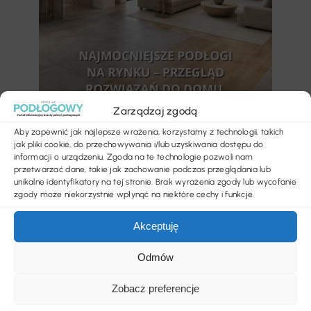
Zarządzaj zgodą
Aby zapewnić jak najlepsze wrażenia, korzystamy z technologii, takich
jak pliki cookie, do przechowywania i/lub uzyskiwania dostępu do
informacji o urządzeniu. Zgoda na te technologie pozwoli nam
Kategorie
przetwarzać dane, takie jak zachowanie podczas przeglądania lub
unikalne identyfikatory na tej stronie. Brak wyrażenia zgody lub wycofanie
zgody może niekorzystnie wpłynąć na niektóre cechy i funkcje.
Akcesoria i narzędzia
Akceptuję
Aktualności
Odmów
Bez kategorii
Zobacz preferencje
Biura i instytucje