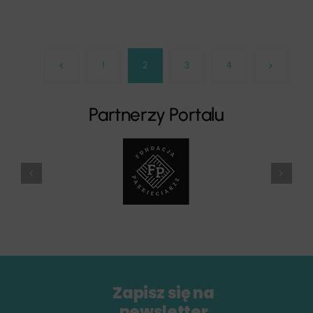
1
2
3
4
Partnerzy Portalu
Zapisz się na
newsletter