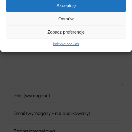
Akceptuję
Odmów
Pozostaw komentarz
Zobacz preferencje
Polityka cookies
Comment