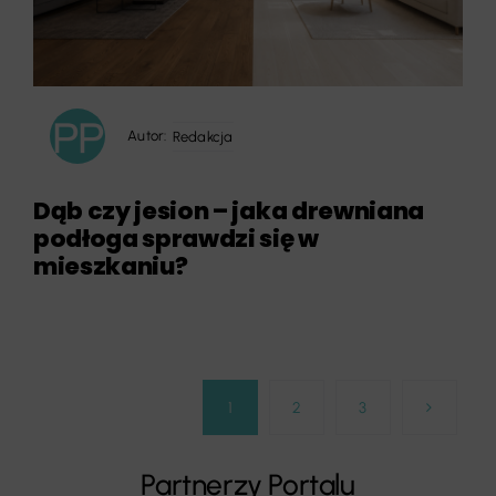
Autor:
Redakcja
Dąb czy jesion – jaka drewniana
podłoga sprawdzi się w
mieszkaniu?
1
2
3
Partnerzy Portalu